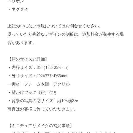
・リボン
・ネクタイ
上記の中にない制服についてはお問合せください。
凝っていたり複雑なデザインの制服は、追加料金が発生する場
合があります。
【額のサイズと詳細】
・内枠サイズ：B5（182×257mm）
・外寸サイズ：202×277×D35mm
・素材：フレーム木製 アクリル
・壁かけフック（紐）付き
・背景の写真の窓サイズ 縦10×横8㎝
写真はお客様に飾っていただきます。
【ミニチュアリメイクの補足事項】