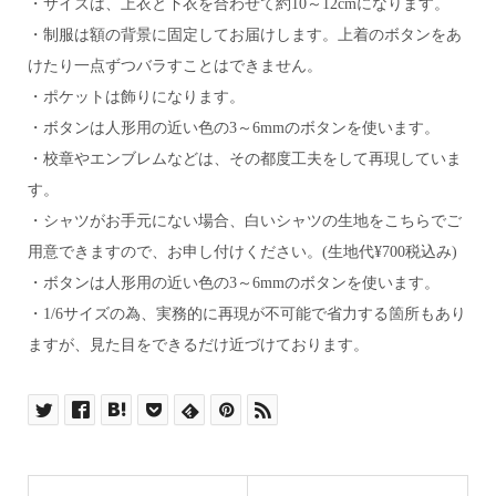
・サイズは、上衣と下衣を合わせて約10～12cmになります。
・制服は額の背景に固定してお届けします。上着のボタンをあ
けたり一点ずつバラすことはできません。
・ポケットは飾りになります。
・ボタンは人形用の近い色の3～6mmのボタンを使います。
・校章やエンブレムなどは、その都度工夫をして再現していま
す。
・シャツがお手元にない場合、白いシャツの生地をこちらでご
用意できますので、お申し付けください。(生地代¥700税込み)
・ボタンは人形用の近い色の3～6mmのボタンを使います。
・1/6サイズの為、実務的に再現が不可能で省力する箇所もあり
ますが、見た目をできるだけ近づけております。
思い出アフレームは、お子さまの制服・園服・保育園
の服を超ミニチュアサイズにリメイク。
お子様の思い出を額に入れてインテリアにしてお届け