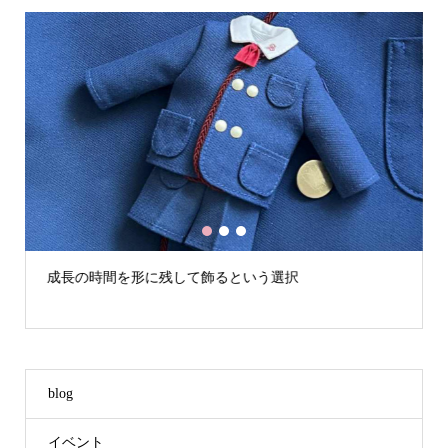
1
2
3
して飾るという選択
フジテレビ「Live News
た
blog
イベント