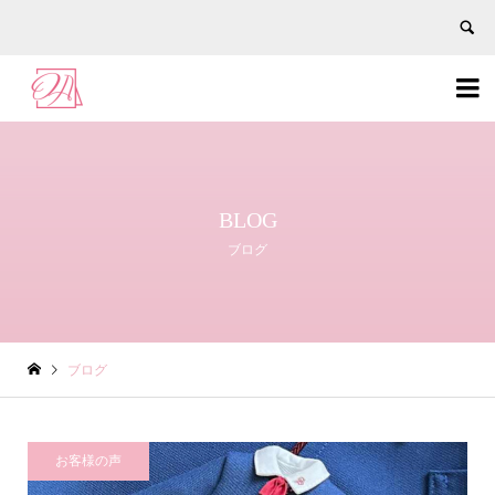


BLOG
ブログ
ブログ
お客様の声