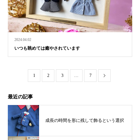
2024.04.02
いつも眺めては癒やされています
1
2
3
…
7

最近の記事
成長の時間を形に残して飾るという選択