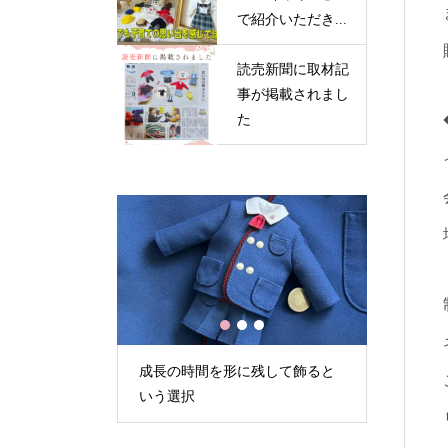
で紹介いただき...
読売新聞に取材記
事が掲載されまし
た
1
2
3
記事が掲載され
成長の時間を形に残して飾ると
フジテレビ
いう選択
ト！」で