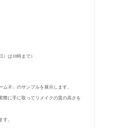
終日）は18時まで）
ーム🄬」のサンプルを展示します。
実際に手に取ってリメイクの質の高さを
成長の時間を形に残して飾ると
いう選択
ます。