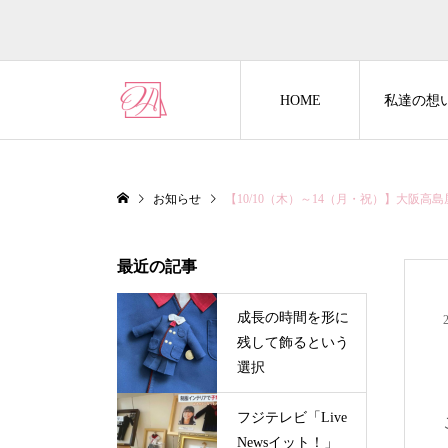
HOME
私達の想
お知らせ
【10/10（木）～14（月・祝）】大阪
最近の記事
成長の時間を形に
残して飾るという
選択
フジテレビ「Live
Newsイット！」