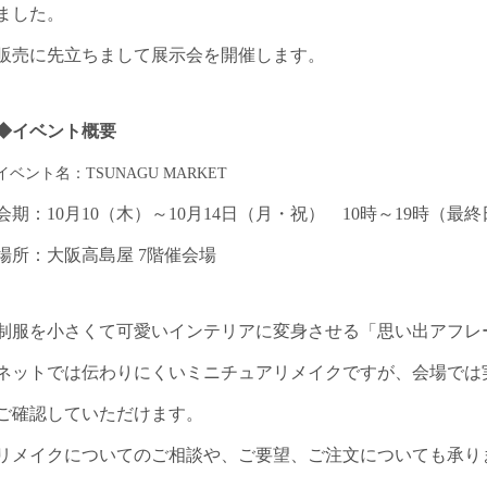
ました。
販売に先立ちまして展示会を開催します。
◆イベント概要
イベント名：TSUNAGU MARKET
会期：10月10（木）～10月14日（月・祝） 10時～19時（最
場所：大阪高島屋 7階催会場
制服を小さくて可愛いインテリアに変身させる「思い出アフレ
ネットでは伝わりにくいミニチュアリメイクですが、会場では
「Live Newsイッ
読売新聞に取材記事が掲載され
ご確認していただけます。
紹介いただきました
ました
リメイクについてのご相談や、ご要望、ご注文についても承り