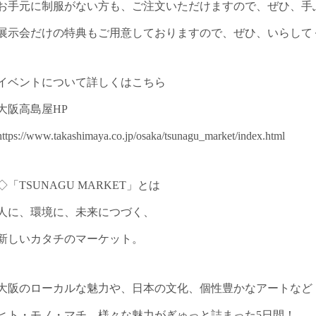
お手元に制服がない方も、ご注文いただけますので、ぜひ、手
展示会だけの特典もご用意しておりますので、ぜひ、いらして
イベントについて詳しくはこちら
大阪高島屋HP
https://www.takashimaya.co.jp/osaka/tsunagu_market/index.html
◇「TSUNAGU MARKET」とは
人に、環境に、未来につづく、
新しいカタチのマーケット。
大阪のローカルな魅力や、日本の文化、個性豊かなアートなど
ヒト・モノ・マチ、様々な魅力がぎゅっと詰まった5日間！